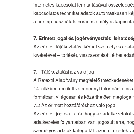
internetes kapcsolat fenntartásával összefüggé
kapcsolatos technikai adatok automatikusan ké
a honlap használata során személyes kapcsolat
7. Érintett jogai és jogérvényesítési lehetősé
Az érintett tájékoztatást kérhet személyes adat
kivételével – törlését, visszavonását, élhet adat
7.1 Tájékoztatáshoz való jog
A Retextil Alapítvány megfelelő intézkedéseke
14. cikkben említett valamennyi információt és 
formában, világosan és közérthetően megfogal
7.2 Az érintett hozzáféréshez való joga
Az érintett jogosult arra, hogy az adatkezelőtő
adatkezelés folyamatban van, jogosult arra, ho
személyes adatok kategóriái; azon címzettek vag