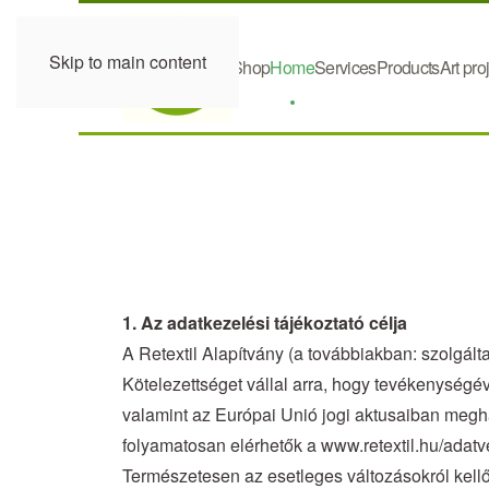
Skip to main content
Shop
Home
Services
Products
Art pro
1. Az adatkezelési tájékoztató célja
A Retextil Alapítvány (a továbbiakban: szolgált
Kötelezettséget vállal arra, hogy tevékenység
valamint az Európai Unió jogi aktusaiban megha
folyamatosan elérhetők a www.retextil.hu/adatv
Természetesen az esetleges változásokról kell