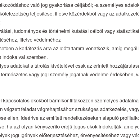
ékozódáshoz való jog gyakorlása céljából; -a személyes adatok 
kötelezettség teljesítése, illetve közérdekből vagy az adatkeze
;
álási, tudományos és történelmi kutatási célból vagy statisztika
ítéséhez, illetve védelméhez
z esetben a korlátozás arra az időtartamra vonatkozik, amíg megá
os indokaival szemben.
yes adatokat a tárolás kivételével csak az érintett hozzájárulás
ermészetes vagy jogi személy jogainak védelme érdekében, vag
ével kapcsolatos okokból bármikor tiltakozzon személyes adatai
n végzett feladat végrehajtásához szükséges adatkezelés, vagy
ellen, ideértve az említett rendelkezéseken alapuló profilalko
e, ha azt olyan kényszerítő erejű jogos okok indokolják, amelye
lyek jogi igények előterjesztéséhez, érvényesítéséhez vagy v