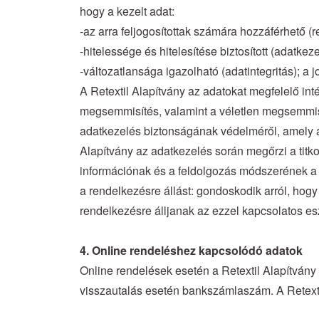
hogy a kezelt adat:
-az arra feljogosítottak számára hozzáférhető (r
-hitelessége és hitelesítése biztosított (adatkez
-változatlansága igazolható (adatintegritás); a
A Retextil Alapítvány az adatokat megfelelő int
megsemmisítés, valamint a véletlen megsemmisü
adatkezelés biztonságának védelméről, amely a
Alapítvány az adatkezelés során megőrzi a titko
információnak és a feldolgozás módszerének a 
a rendelkezésre állást: gondoskodik arról, hogy
rendelkezésre álljanak az ezzel kapcsolatos e
4. Online rendeléshez kapcsolódó adatok
Online rendelések esetén a Retextil Alapítvány
visszautalás esetén bankszámlaszám. A Retexti