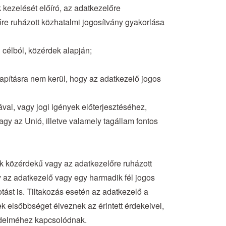
kezelését előíró, az adatkezelőre
lőre ruházott közhatalmi jogosítvány gyakorlása
i célból, közérdek alapján;
llapításra nem kerül, hogy az adatkezelő jogos
ával, vagy jogi igények előterjesztéséhez,
y az Unió, illetve valamely tagállam fontos
nak közérdekű vagy az adatkezelőre ruházott
 az adatkezelő vagy egy harmadik fél jogos
tást is. Tiltakozás esetén az adatkezelő a
k elsőbbséget élveznek az érintett érdekeivel,
édelméhez kapcsolódnak.