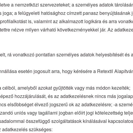
letve a nemzetközi szervezeteket; a személyes adatok tárolásána
s joga; a felügyeleti hatósághoz címzett panasz benyújtásának j
profilalkotást is, valamint az alkalmazott logikára és arra vonat
ntettre nézve milyen várható következményekkel jár. Az adatkeze
kezelt, rá vonatkozó pontatlan személyes adatok helyesbítését és 
nnállása esetén jogosult arra, hogy kérésére a Retextil Alapítvá
 célból, amelyből azokat gyűjtötték vagy más módon kezelték;
t képező hozzájárulását, és az adatkezelésnek nincs más jogalap
s nincs elsőbbséget élvező jogszerű ok az adatkezelésre; -a szem
ndó uniós vagy tagállami jogban előírt jogi kötelezettség teljes
sadalommal összefüggő szolgáltatások kínálásával kapcsolatosa
z adatkezelés szükséges: