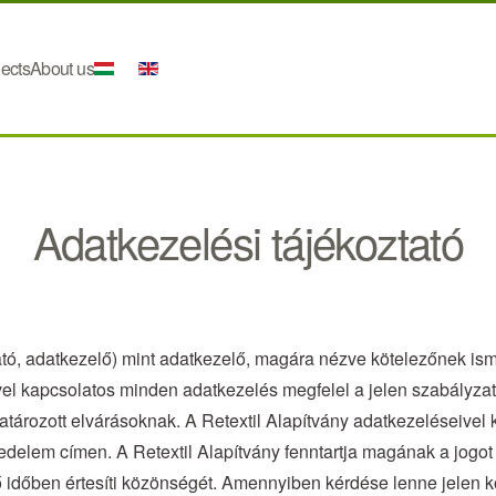
jects
About us
Adatkezelési tájékoztató
ató, adatkezelő) mint adatkezelő, magára nézve kötelezőnek isme
ével kapcsolatos minden adatkezelés megfelel a jelen szabályza
tározott elvárásoknak. A Retextil Alapítvány adatkezeléseivel
edelem címen. A Retextil Alapítvány fenntartja magának a jogot 
ő időben értesíti közönségét. Amennyiben kérdése lenne jelen 