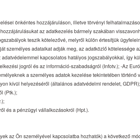
elései önkéntes hozzájáruláson, illetve törvényi felhatalmazás
e hozzájárulásukat az adatkezelés bármely szakában visszavon
ogszabályok teszik kötelezővé, melyről külön értesítjük ügyfelein
át személyes adataikat adják meg, az adatközlő kötelessége az
 adatvédelemmel kapcsolatos hatályos jogszabályokkal, így kü
delkezési jogról és az információ-szabadságról (Infotv.); -Az E
személyeknek a személyes adatok kezelése tekintetében történő 
lyon kívül helyezéséről (általános adatvédelmi rendelet, GDPR)
l (Ptk.);
.);
ől és a pénzügyi vállalkozásokról (Hpt.).
lyek az Ön személyével kapcsolatba hozhatók) a következő mód