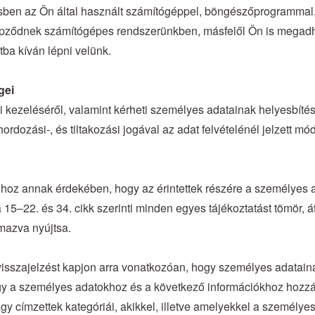
sben az Ön által használt számítógéppel, böngészőprogrammal, i
pződnek számítógépes rendszerünkben, másfelől Ön is megadhat
ba kíván lépni velünk.
gei
ai kezeléséről, valamint kérheti személyes adatainak helyesbítés
hordozási-, és tiltakozási jogával az adat felvételénél jelzett mó
t hoz annak érdekében, hogy az érintettek részére a személyes
a 15–22. és 34. cikk szerinti minden egyes tájékoztatást tömör, 
mazva nyújtsa.
l visszajelzést kapjon arra vonatkozóan, hogy személyes adatai
gy a személyes adatokhoz és a következő információkhoz hozzáfér
y címzettek kategóriái, akikkel, illetve amelyekkel a személyes