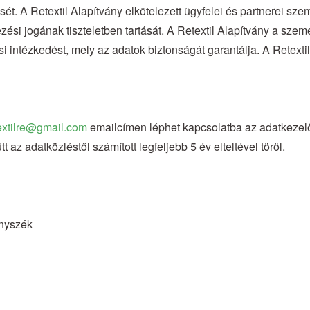
t. A Retextil Alapítvány elkötelezett ügyfelei és partnerei s
ezési jogának tiszteletben tartását. A Retextil Alapítvány a sz
i intézkedést, mely az adatok biztonságát garantálja. A Retexti
extilre@gmail.com
emailcímen léphet kapcsolatba az adatkezelő
 az adatközléstől számított legfeljebb 5 év elteltével töröl.
ényszék