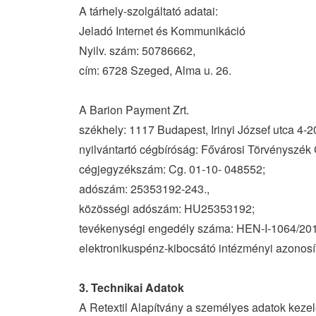
A tárhely-szolgáltató adatai:
Jeladó Internet és Kommunikáció
Nyilv. szám: 50786662,
cím: 6728 Szeged, Alma u. 26.
A Barion Payment Zrt.
székhely: 1117 Budapest, Irinyi József utca 4-20
nyilvántartó cégbíróság: Fővárosi Törvényszék
cégjegyzékszám: Cg. 01-10- 048552;
adószám: 25353192-243.,
közösségi adószám: HU25353192;
tevékenységi engedély száma: HEN-I-1064/20
elektronikuspénz-kibocsátó intézményi azonos
3. Technikai Adatok
A Retextil Alapítvány a személyes adatok kezel