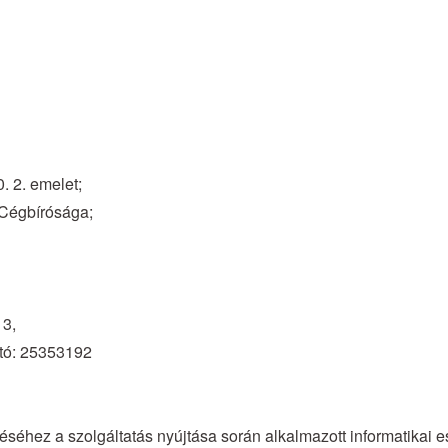
. 2. emelet;
 Cégbírósága;
13,
ító: 25353192
éséhez a szolgáltatás nyújtása során alkalmazott informatikai e