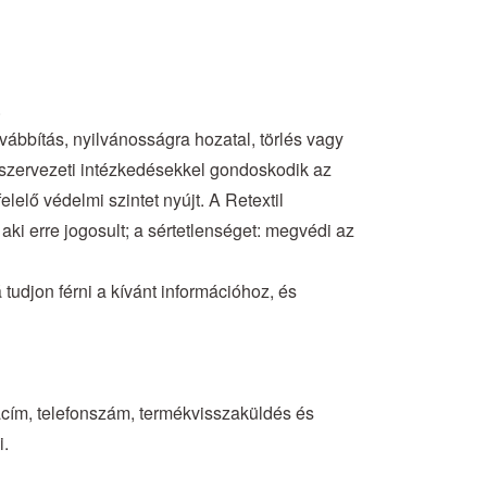
.
vábbítás, nyilvánosságra hozatal, törlés vagy
 szervezeti intézkedésekkel gondoskodik az
lő védelmi szintet nyújt. A Retextil
ki erre jogosult; a sértetlenséget: megvédi az
tudjon férni a kívánt információhoz, és
tacím, telefonszám, termékvisszaküldés és
i.