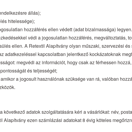
endelkezésre állás);
elés hitelessége);
 jogosulatlan hozzáférés ellen védett (adat bizalmassága) legyen
ézkedésekkel védi a jogosulatlan hozzáférés, megváltoztatás, to
lés ellen. A Retextil Alapítvány olyan műszaki, szervezési és
z adatkezeléssel kapcsolatban jelentkező kockázatoknak megfele
sságot: megvédi az információt, hogy csak az férhessen hozzá, a
pontosságát és teljességét;
 amikor a jogosult használónak szüksége van rá, valóban hozzá 
szközök.
 a következő adatok szolgáltatására kéri a vásárlókat: név, pos
l Alapítvány ezen számlázási adatokat 8 évig köteles megőrizn