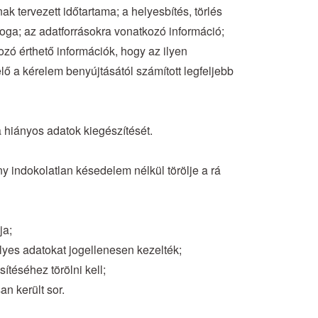
k tervezett időtartama; a helyesbítés, törlés
oga; az adatforrásokra vonatkozó információ;
kozó érthető információk, hogy az ilyen
lő a kérelem benyújtásától számított legfeljebb
a hiányos adatok kiegészítését.
ny indokolatlan késedelem nélkül törölje a rá
ja;
élyes adatokat jogellenesen kezelték;
ítéséhez törölni kell;
n került sor.