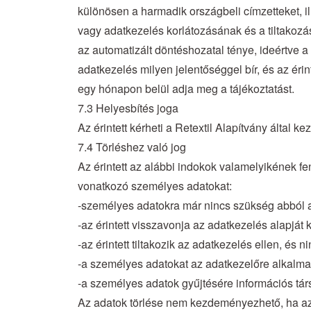
különösen a harmadik országbeli címzetteket, il
vagy adatkezelés korlátozásának és a tiltakozá
az automatizált döntéshozatal ténye, ideértve a 
adatkezelés milyen jelentőséggel bír, és az éri
egy hónapon belül adja meg a tájékoztatást.
7.3 Helyesbítés joga
Az érintett kérheti a Retextil Alapítvány által 
7.4 Törléshez való jog
Az érintett az alábbi indokok valamelyikének fe
vonatkozó személyes adatokat:
-személyes adatokra már nincs szükség abból a
-az érintett visszavonja az adatkezelés alapjá
-az érintett tiltakozik az adatkezelés ellen, é
-a személyes adatokat az adatkezelőre alkalmaza
-a személyes adatok gyűjtésére információs tár
Az adatok törlése nem kezdeményezhető, ha a