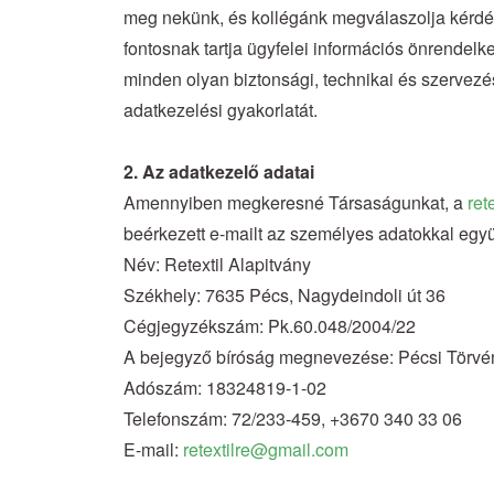
meg nekünk, és kollégánk megválaszolja kérdésé
fontosnak tartja ügyfelei információs önrendelk
minden olyan biztonsági, technikai és szervezés
adatkezelési gyakorlatát.
2. Az adatkezelő adatai
Amennyiben megkeresné Társaságunkat, a
ret
beérkezett e-mailt az személyes adatokkal együtt
Név: Retextil Alapitvány
Székhely: 7635 Pécs, Nagydeindoli út 36
Cégjegyzékszám: Pk.60.048/2004/22
A bejegyző bíróság megnevezése: Pécsi Törv
Adószám: 18324819-1-02
Telefonszám: 72/233-459, +3670 340 33 06
E-mail:
retextilre@gmail.com