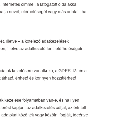
nternetes címmel, a látogatott oldalakkal
ja nevét, elérhetőségét vagy más adatait, ha
ét, illetve – a kötelező adatkezelések
don, illetve az adatkezelő fenti elérhetőségein.
 adatok kezelésére vonatkozó, a GDPR 13. és a
átlátható, érthető és könnyen hozzáférhető
nak kezelése folyamatban van-e, és ha ilyen
ést kapjon: az adatkezelés céljai; az érintett
 adatokat közölték vagy közölni fogják, ideértve