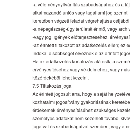
-a véleménynyilvánítás szabadságához és a táj
alkalmazandó uniós vagy tagállami jog szerinti 
keretében végzett feladat végrehajtása céljából
-a népegészség-ügy területét érintő, vagy archiv
-vagy jogi igények előterjesztéséhez, érvényes
-az érintett tiltakozott az adatkezelés ellen; e
indokai elsőbbséget élveznek-e az érintett jog
Ha az adatkezelés korlátozás alá esik, a személ
érvényesítéséhez vagy vé-delméhez, vagy más t
közérdekéből lehet kezelni.
7.5 Tiltakozás joga
Az érintett jogosult arra, hogy a saját helyzet
közhatalmi jogosítvány gyakorlásának keretébe
érdekeinek érvényesítéséhez szükséges kezelése 
személyes adatokat nem kezelheti tovább, kivév
jogaival és szabadságaival szemben, vagy ame