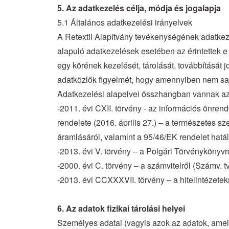
5. Az adatkezelés célja, módja és jogalapja
5.1 Általános adatkezelési irányelvek
A Retextil Alapítvány tevékenységének adatkez
alapuló adatkezelések esetében az érintettek 
egy körének kezelését, tárolását, továbbítását j
adatközlők figyelmét, hogy amennyiben nem saj
Adatkezelési alapelvei összhangban vannak az
-2011. évi CXII. törvény - az információs önren
rendelete (2016. április 27.) – a természetes 
áramlásáról, valamint a 95/46/EK rendelet hatá
-2013. évi V. törvény – a Polgári Törvénykönyvrő
-2000. évi C. törvény – a számvitelről (Számv. tv
-2013. évi CCXXXVII. törvény – a hitelintézetekr
6. Az adatok fizikai tárolási helyei
Személyes adatai (vagyis azok az adatok, ame