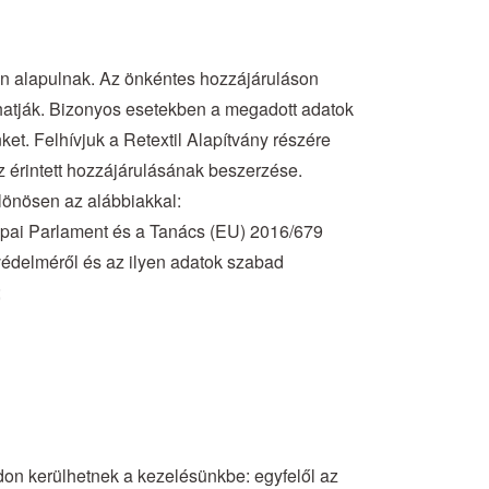
on alapulnak. Az önkéntes hozzájáruláson
hatják. Bizonyos esetekben a megadott adatok
ket. Felhívjuk a Retextil Alapítvány részére
 érintett hozzájárulásának beszerzése.
lönösen az alábbiakkal:
urópai Parlament és a Tanács (EU) 2016/679
védelméről és az ilyen adatok szabad
;
on kerülhetnek a kezelésünkbe: egyfelől az