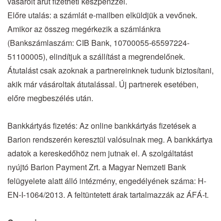
vásárolt árut fizetheti készpénzzel.
Előre utalás: a számlát e-mailben elküldjük a vevőnek.
Amikor az összeg megérkezik a számlánkra
(Bankszámlaszám: CIB Bank, 10700055-65597224-
51100005), elindítjuk a szállítást a megrendelőnek.
Átutalást csak azoknak a partnereinknek tudunk biztosítani,
akik már vásároltak átutalással. Új partnerek esetében,
előre megbeszélés után.
Bankkártyás fizetés: Az online bankkártyás fizetések a
Barion rendszerén keresztül valósulnak meg. A bankkártya
adatok a kereskedőhöz nem jutnak el. A szolgáltatást
nyújtó Barion Payment Zrt. a Magyar Nemzeti Bank
felügyelete alatt álló intézmény, engedélyének száma: H-
EN-I-1064/2013. A feltüntetett árak tartalmazzák az ÁFÁ-t.