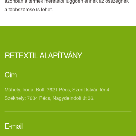
azonban a termék méretétől függően ennek az összegnek
a többszöröse is lehet.
RETEXTIL ALAPÍTVÁNY
Cím
Műhely, Iroda, Bolt: 7621 Pécs, Szent István tér 4.
Székhely: 7634 Pécs, Nagydeindoli út 36.
E-mail