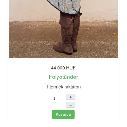
44 000 HUF
Folyótündér
1 termék raktáron
+
–
Kosárba