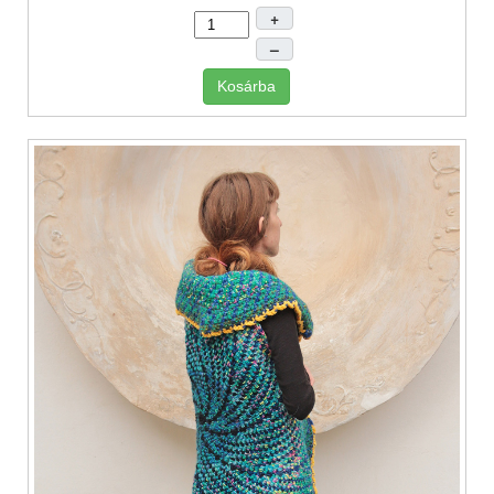
+
–
Kosárba