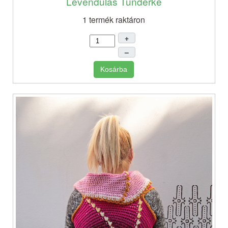
Levendulás Tündérke
1 termék raktáron
+
–
Kosárba