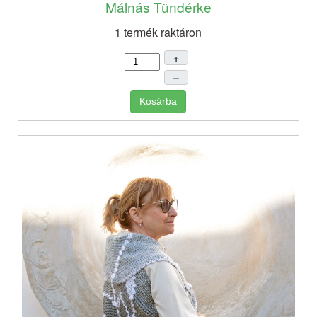
Málnás Tündérke
1 termék raktáron
+
–
Kosárba