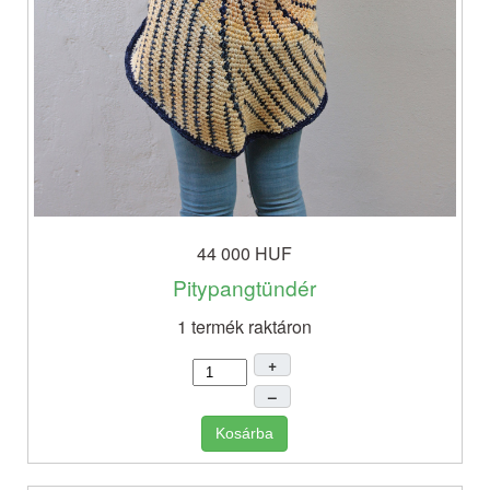
44 000 HUF
Pitypangtündér
1 termék raktáron
+
–
Kosárba