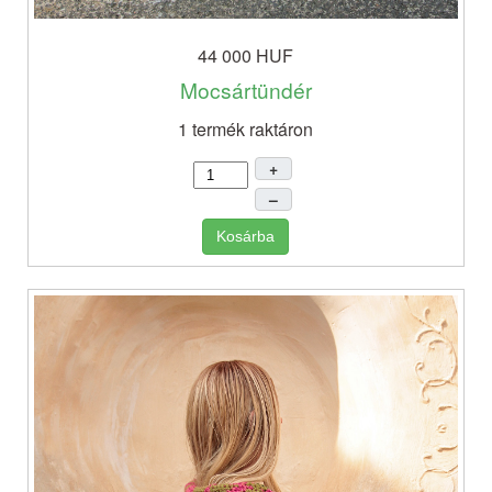
44 000 HUF
Mocsártündér
1 termék raktáron
+
–
Kosárba