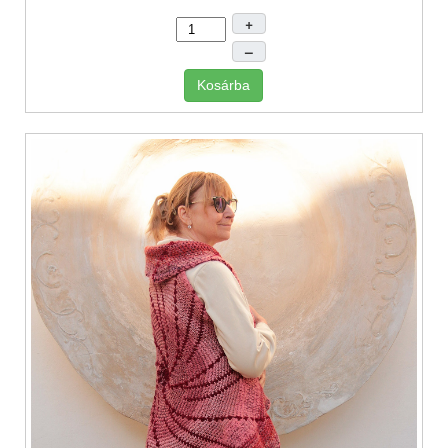
+
–
Kosárba