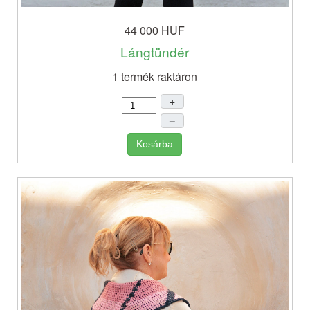
44 000 HUF
Lángtündér
1 termék raktáron
+
–
Kosárba