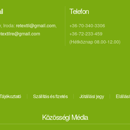
il
Telefon
, Iroda:
retextil@gmail.com
,
+36-70-340-3306
etextilre@gmail.com
+36-72-233-459
(Hétköznap 08.00-12.00)
Tájékoztató
Szállítás és fizetés
Jótállási jegy
Elállási
Közösségi Média