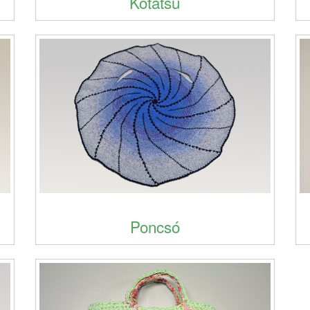
Kotatsu
Poncsó