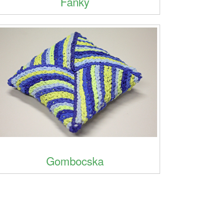
Fánky
Gombocska