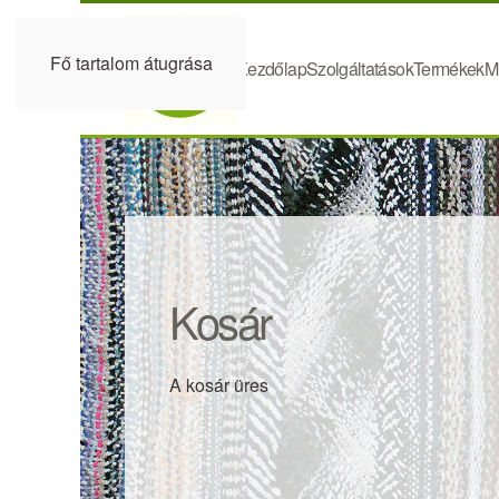
Fő tartalom átugrása
Kezdőlap
Szolgáltatások
Termékek
M
Kosár
A kosár üres