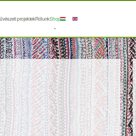
űvészeti projektek
Rólunk
Shop