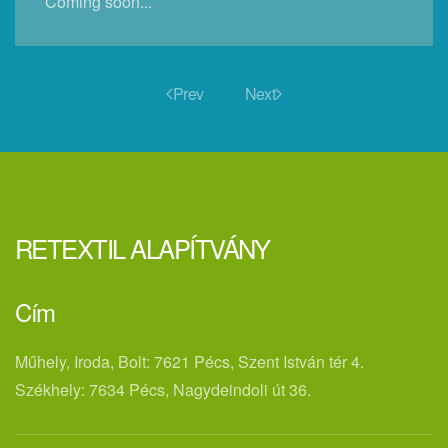
Coming soon...
Prev
Next
RETEXTIL ALAPÍTVÁNY
Cím
Műhely, Iroda, Bolt: 7621 Pécs, Szent István tér 4.
Székhely: 7634 Pécs, Nagydeindoli út 36.