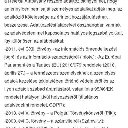
a Retextil Alapítvány részére adatközlők figyelmét, hogy
amennyiben nem saját személyes adataikat adják meg, az
adatközlő kötelessége az érintett hozzájárulásának
beszerzése. Adatkezelési alapelvei összhangban vannak
az adatvédelemmel kapcsolatos hatályos jogszabályokkal,
így különösen az alábbiakkal:
-2011. évi CXII. törvény - az információs önrendelkezési
jogról és az információ-szabadságról (Infotv.); -Az Európai
Parlament és a Tanács (EU) 2016/679 rendelete (2016.
április 27.) – a természetes személyeknek a személyes
adatok kezelése tekintetében történő védelméről és az
ilyen adatok szabad áramlásáról, valamint a 95/46/EK
rendelet hatályon kívül helyezéséről (általános
adatvédelmi rendelet, GDPR);
-2013. évi V. törvény – a Polgári Törvénykönyvről (Ptk.);
-2000. évi C. törvény – a számvitelről (Számv. tv.);