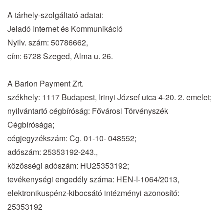
A tárhely-szolgáltató adatai:
Jeladó Internet és Kommunikáció
Nyilv. szám: 50786662,
cím: 6728 Szeged, Alma u. 26.
A Barion Payment Zrt.
székhely: 1117 Budapest, Irinyi József utca 4-20. 2. emelet;
nyilvántartó cégbíróság: Fővárosi Törvényszék
Cégbírósága;
cégjegyzékszám: Cg. 01-10- 048552;
adószám: 25353192-243.,
közösségi adószám: HU25353192;
tevékenységi engedély száma: HEN-I-1064/2013,
elektronikuspénz-kibocsátó intézményi azonosító:
25353192