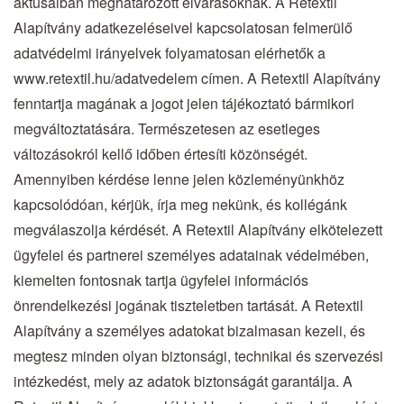
aktusaiban meghatározott elvárásoknak. A Retextil
Alapítvány adatkezeléseivel kapcsolatosan felmerülő
adatvédelmi irányelvek folyamatosan elérhetők a
www.retextil.hu/adatvedelem címen. A Retextil Alapítvány
fenntartja magának a jogot jelen tájékoztató bármikori
megváltoztatására. Természetesen az esetleges
változásokról kellő időben értesíti közönségét.
Amennyiben kérdése lenne jelen közleményünkhöz
kapcsolódóan, kérjük, írja meg nekünk, és kollégánk
megválaszolja kérdését. A Retextil Alapítvány elkötelezett
ügyfelei és partnerei személyes adatainak védelmében,
kiemelten fontosnak tartja ügyfelei információs
önrendelkezési jogának tiszteletben tartását. A Retextil
Alapítvány a személyes adatokat bizalmasan kezeli, és
megtesz minden olyan biztonsági, technikai és szervezési
intézkedést, mely az adatok biztonságát garantálja. A