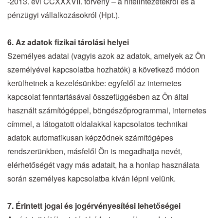
-2013. évi CCXXXVII. törvény – a hitelintézetekről és a
pénzügyi vállalkozásokról (Hpt.).
6. Az adatok fizikai tárolási helyei
Személyes adatai (vagyis azok az adatok, amelyek az Ön
személyével kapcsolatba hozhatók) a következő módon
kerülhetnek a kezelésünkbe: egyfelől az internetes
kapcsolat fenntartásával összefüggésben az Ön által
használt számítógéppel, böngészőprogrammal, internetes
címmel, a látogatott oldalakkal kapcsolatos technikai
adatok automatikusan képződnek számítógépes
rendszerünkben, másfelől Ön is megadhatja nevét,
elérhetőségét vagy más adatait, ha a honlap használata
során személyes kapcsolatba kíván lépni velünk.
7. Érintett jogai és jogérvényesítési lehetőségei