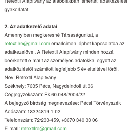
Retextil Alapítvány az alábbiakban ismerteti adatkezelési
gyakorlatát.
2. Az adatkezelő adatai
Amennyiben megkeresné Társaságunkat, a
retextilre@gmail.com
emailcímen léphet kapcsolatba az
adatkezelővel. A Retextil Alapítvány minden hozzá
beérkezett e-mailt az személyes adatokkal együtt az
adatközléstől számított legfeljebb 5 év elteltével töröl.
Név: Retextil Alapitvány
Székhely: 7635 Pécs, Nagydeindoli út 36
Cégjegyzékszám: Pk.60.048/2004/22
A bejegyző bíróság megnevezése: Pécsi Törvényszék
Adószám: 18324819-1-02
Telefonszám: 72/233-459, +3670 340 33 06
E-mail:
retextilre@gmail.com