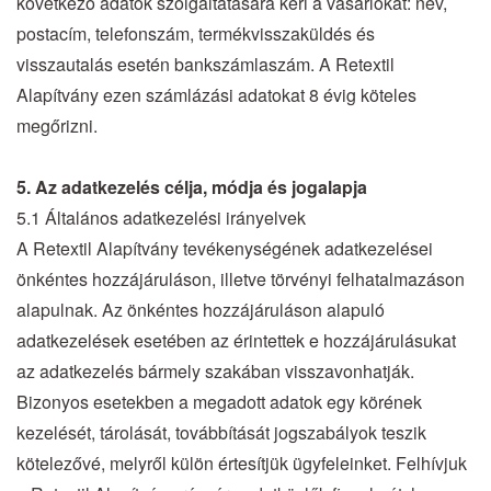
következő adatok szolgáltatására kéri a vásárlókat: név,
postacím, telefonszám, termékvisszaküldés és
visszautalás esetén bankszámlaszám. A Retextil
Alapítvány ezen számlázási adatokat 8 évig köteles
megőrizni.
5. Az adatkezelés célja, módja és jogalapja
5.1 Általános adatkezelési irányelvek
A Retextil Alapítvány tevékenységének adatkezelései
önkéntes hozzájáruláson, illetve törvényi felhatalmazáson
alapulnak. Az önkéntes hozzájáruláson alapuló
adatkezelések esetében az érintettek e hozzájárulásukat
az adatkezelés bármely szakában visszavonhatják.
Bizonyos esetekben a megadott adatok egy körének
kezelését, tárolását, továbbítását jogszabályok teszik
kötelezővé, melyről külön értesítjük ügyfeleinket. Felhívjuk