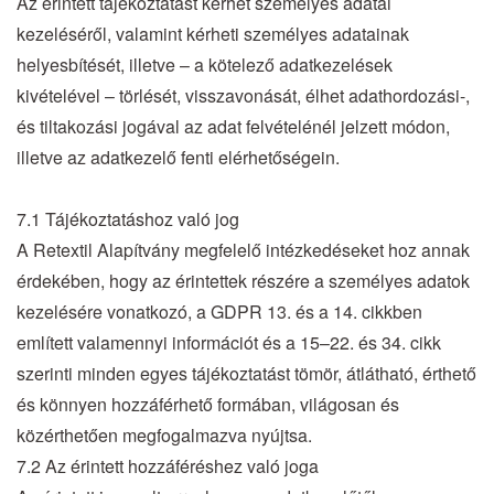
Az érintett tájékoztatást kérhet személyes adatai
kezeléséről, valamint kérheti személyes adatainak
helyesbítését, illetve – a kötelező adatkezelések
kivételével – törlését, visszavonását, élhet adathordozási-,
és tiltakozási jogával az adat felvételénél jelzett módon,
illetve az adatkezelő fenti elérhetőségein.
7.1 Tájékoztatáshoz való jog
A Retextil Alapítvány megfelelő intézkedéseket hoz annak
érdekében, hogy az érintettek részére a személyes adatok
kezelésére vonatkozó, a GDPR 13. és a 14. cikkben
említett valamennyi információt és a 15–22. és 34. cikk
szerinti minden egyes tájékoztatást tömör, átlátható, érthető
és könnyen hozzáférhető formában, világosan és
közérthetően megfogalmazva nyújtsa.
7.2 Az érintett hozzáféréshez való joga