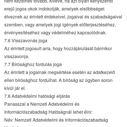
nem kezelheti tovább, kivéve, ha azt olyan kényszerítő
erejű jogos okok indokolják, amelyek elsőbbséget
élveznek az érintett érdekeivel, jogaival és szabadságaival
szemben, vagy amelyek jogi igények előterjesztéséhez,
érvényesítéséhez vagy védelméhez kapcsolódnak.
7.6 Visszavonás joga
Az érintett jogosult arra, hogy hozzájárulását bármikor
visszavonja.
7.7 Bírósághoz fordulás joga
Az érintett a jogainak megsértése esetén az adatkezelő
ellen bírósághoz fordulhat. A bíróság az ügyben soron
kívül jár el.
7.8 Adatvédelmi hatósági eljárás
Panasszal a Nemzeti Adatvédelmi és
Információszabadság Hatóságnál lehet élni:
Név: Nemzeti Adatvédelmi és Információszabadság