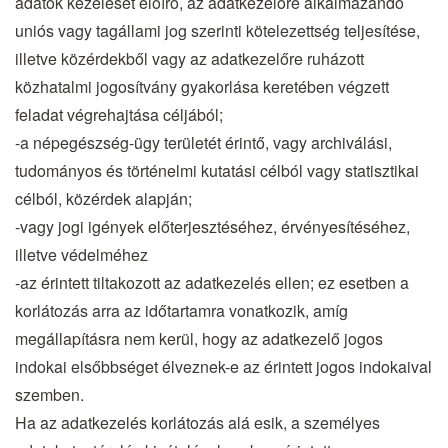
adatok kezelését előíró, az adatkezelőre alkalmazandó
uniós vagy tagállami jog szerinti kötelezettség teljesítése,
illetve közérdekből vagy az adatkezelőre ruházott
közhatalmi jogosítvány gyakorlása keretében végzett
feladat végrehajtása céljából;
-a népegészség-ügy területét érintő, vagy archiválási,
tudományos és történelmi kutatási célból vagy statisztikai
célból, közérdek alapján;
-vagy jogi igények előterjesztéséhez, érvényesítéséhez,
illetve védelméhez
-az érintett tiltakozott az adatkezelés ellen; ez esetben a
korlátozás arra az időtartamra vonatkozik, amíg
megállapításra nem kerül, hogy az adatkezelő jogos
indokai elsőbbséget élveznek-e az érintett jogos indokaival
szemben.
Ha az adatkezelés korlátozás alá esik, a személyes