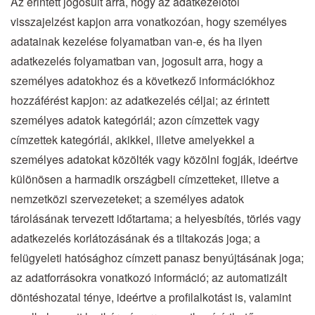
Az érintett jogosult arra, hogy az adatkezelőtől
visszajelzést kapjon arra vonatkozóan, hogy személyes
adatainak kezelése folyamatban van-e, és ha ilyen
adatkezelés folyamatban van, jogosult arra, hogy a
személyes adatokhoz és a következő információkhoz
hozzáférést kapjon: az adatkezelés céljai; az érintett
személyes adatok kategóriái; azon címzettek vagy
címzettek kategóriái, akikkel, illetve amelyekkel a
személyes adatokat közölték vagy közölni fogják, ideértve
különösen a harmadik országbeli címzetteket, illetve a
nemzetközi szervezeteket; a személyes adatok
tárolásának tervezett időtartama; a helyesbítés, törlés vagy
adatkezelés korlátozásának és a tiltakozás joga; a
felügyeleti hatósághoz címzett panasz benyújtásának joga;
az adatforrásokra vonatkozó információ; az automatizált
döntéshozatal ténye, ideértve a profilalkotást is, valamint