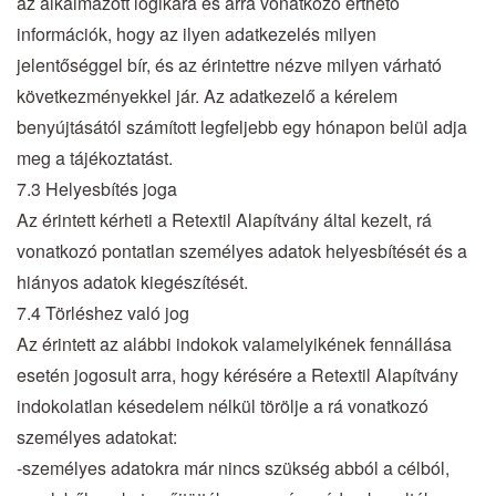
az alkalmazott logikára és arra vonatkozó érthető
információk, hogy az ilyen adatkezelés milyen
jelentőséggel bír, és az érintettre nézve milyen várható
következményekkel jár. Az adatkezelő a kérelem
benyújtásától számított legfeljebb egy hónapon belül adja
meg a tájékoztatást.
7.3 Helyesbítés joga
Az érintett kérheti a Retextil Alapítvány által kezelt, rá
vonatkozó pontatlan személyes adatok helyesbítését és a
hiányos adatok kiegészítését.
7.4 Törléshez való jog
Az érintett az alábbi indokok valamelyikének fennállása
esetén jogosult arra, hogy kérésére a Retextil Alapítvány
indokolatlan késedelem nélkül törölje a rá vonatkozó
személyes adatokat:
-személyes adatokra már nincs szükség abból a célból,