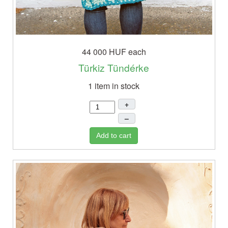
44 000 HUF
each
Türkiz Tündérke
1 item in stock
+
–
Add to cart