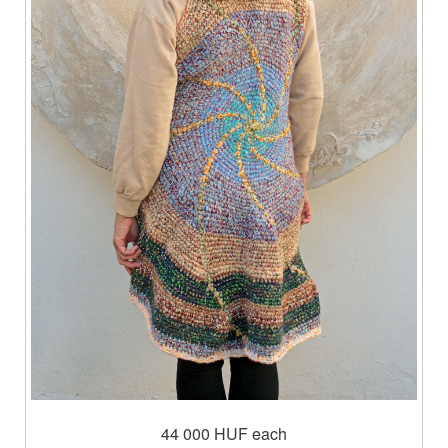
44 000 HUF
each