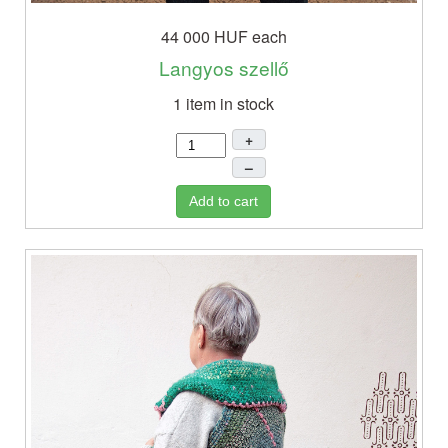
44 000 HUF
each
Langyos szellő
1 item in stock
+
–
Add to cart