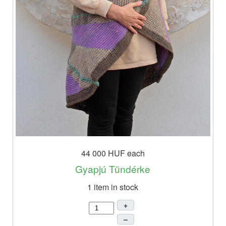
44 000 HUF
each
Gyapjú Tündérke
1 item in stock
+
–