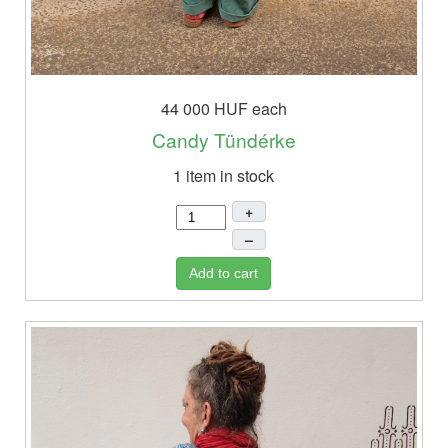
44 000 HUF
each
Candy Tündérke
1 item in stock
+
–
Add to cart