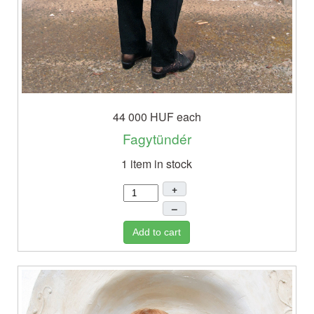
44 000 HUF
each
Fagytündér
1 item in stock
+
–
Add to cart