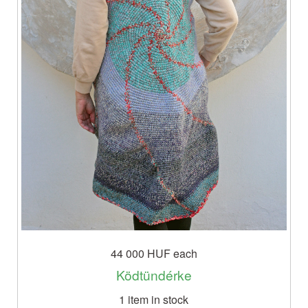
44 000 HUF
each
Ködtündérke
1 item in stock