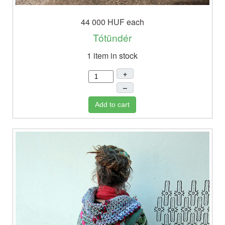
44 000 HUF
each
Tótündér
1 item in stock
+
–
Add to cart