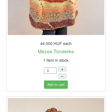
44 000 HUF
each
Mézes Tündérke
1 item in stock
+
–
Add to cart