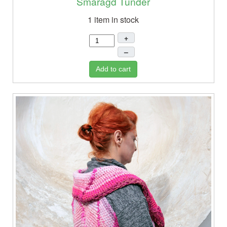
Smaragd Tündér
1 item in stock
+
–
Add to cart