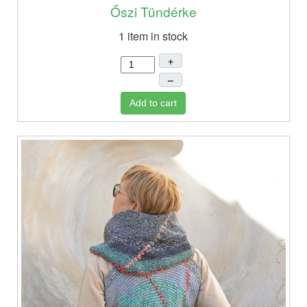
Őszi Tündérke
1 item in stock
+
–
Add to cart