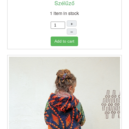
Szélűző
1 item in stock
+
–
Add to cart