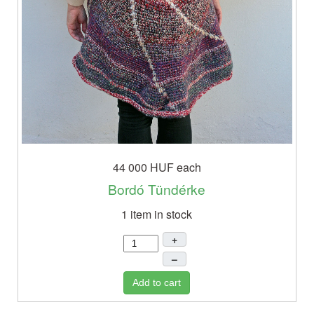
44 000 HUF
each
Bordó Tündérke
1 item in stock
+
–
Add to cart