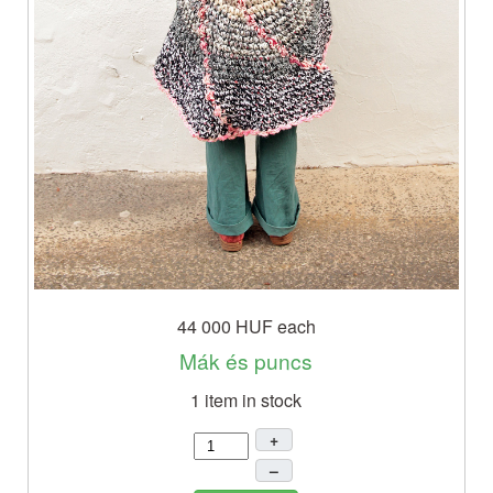
44 000 HUF
each
Mák és puncs
1 item in stock
+
–