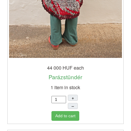
44 000 HUF
each
Parázstündér
1 item in stock
+
–
Add to cart