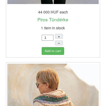
44 000 HUF
each
Piros Tündérke
1 item in stock
+
–
Add to cart