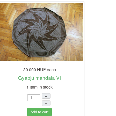
30 000 HUF
each
Gyapjú mandala VI
1 item in stock
+
–
Add to cart