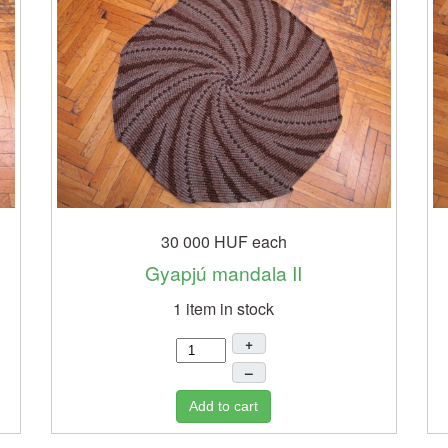
30 000 HUF
each
Gyapjú mandala II
1 item in stock
+
–
Add to cart