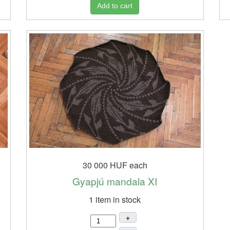
Add to cart
30 000 HUF
each
Gyapjú mandala XI
1 item in stock
+