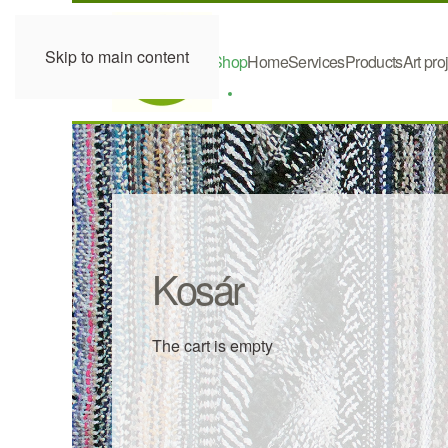
Skip to main content
Shop
Home
Services
Products
Art pro
Kosár
The cart is empty