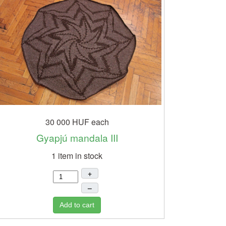
30 000 HUF
each
Gyapjú mandala III
1 item in stock
+
–
Add to cart