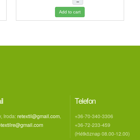
–
Add to cart
il
Telefon
, Iroda:
retextil@gmail.com
,
+36-70-340-3306
etextilre@gmail.com
+36-72-233-459
(Hétköznap 08.00-12.00)