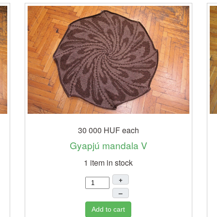
30 000 HUF
each
Gyapjú mandala V
1 item in stock
+
–
Add to cart