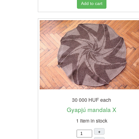
Add to cart
30 000 HUF
each
Gyapjú mandala X
1 item in stock
+