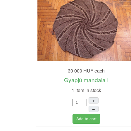
30 000 HUF
each
Gyapjú mandala I
1 item in stock
+
–
Add to cart