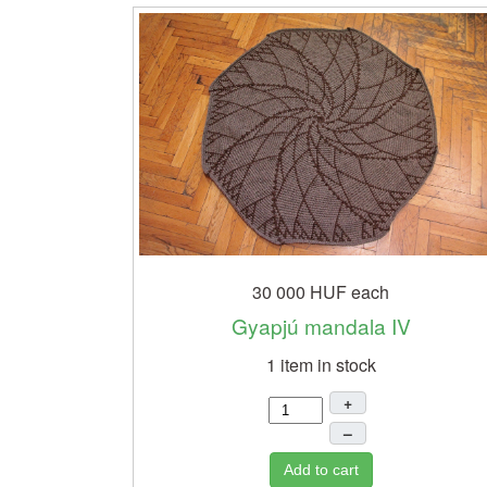
30 000 HUF
each
Gyapjú mandala IV
1 item in stock
+
–
Add to cart