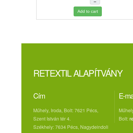
–
Add to cart
RETEXTIL ALAPÍTVÁNY
Cím
E-ma
Műhely, Iroda, Bolt: 7621 Pécs,
Műhely
Szent István tér 4.
Bolt:
r
Székhely: 7634 Pécs, Nagydeindoli