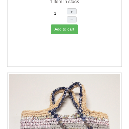
1 item in stock
+
–
Add to cart