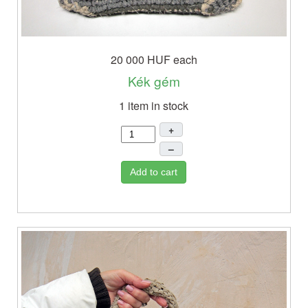
20 000 HUF
each
Kék gém
1 item in stock
+
–
Add to cart