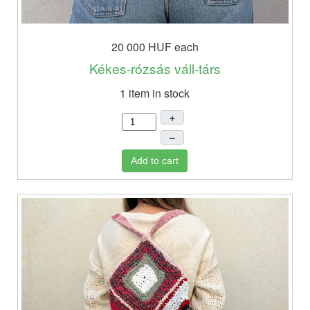
20 000 HUF
each
Kékes-rózsás váll-társ
1 item in stock
+
–
Add to cart