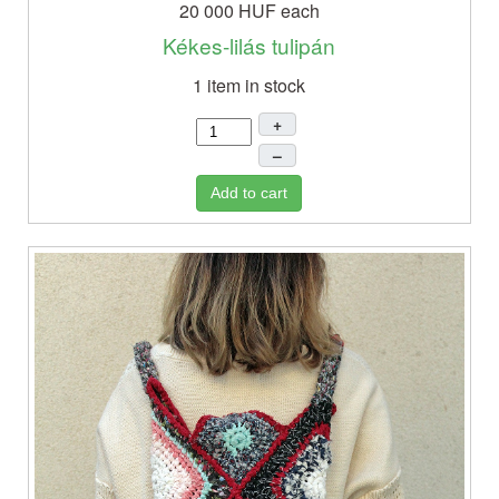
20 000 HUF
each
Kékes-lilás tulipán
1 item in stock
+
–
Add to cart