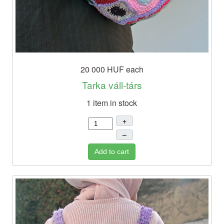
20 000 HUF
each
Tarka váll-társ
1 item in stock
+
–
Add to cart