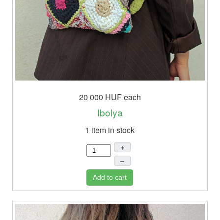
20 000 HUF
each
Ibolya
1 item in stock
+
–
Add to cart