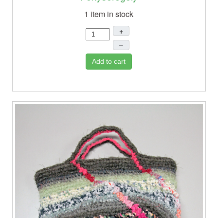
1 item in stock
+
–
Add to cart