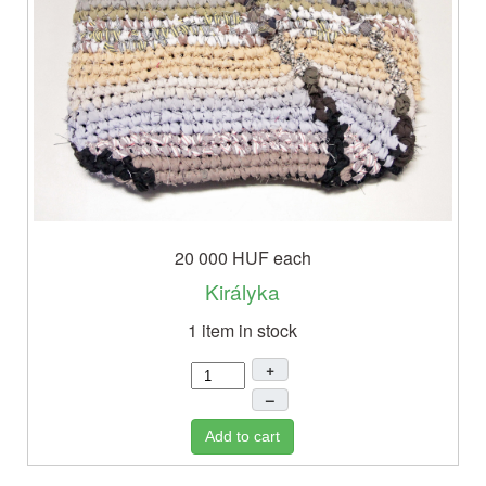
20 000 HUF
each
Királyka
1 item in stock
+
–
Add to cart