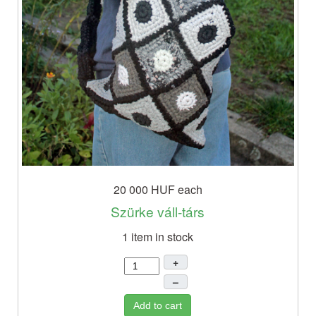
20 000 HUF
each
Szürke váll-társ
1 item in stock
+
–
Add to cart