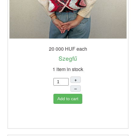
20 000 HUF
each
Szegfű
1 item in stock
+
–
Add to cart