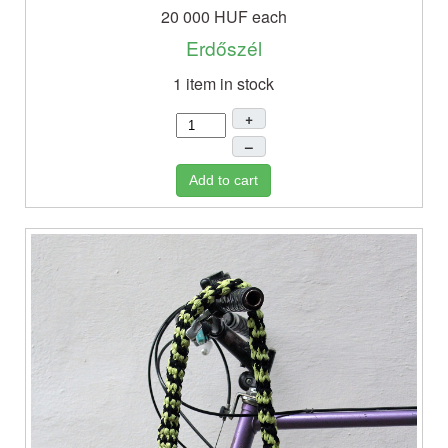
20 000 HUF
each
Erdőszél
1 item in stock
+
–
Add to cart