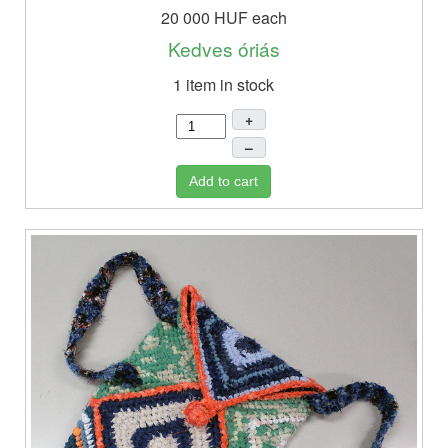
20 000 HUF
each
Kedves óriás
1 item in stock
+
–
Add to cart