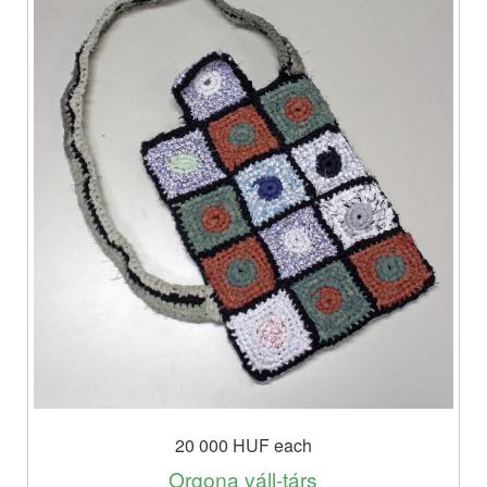
20 000 HUF
each
Orgona váll-társ