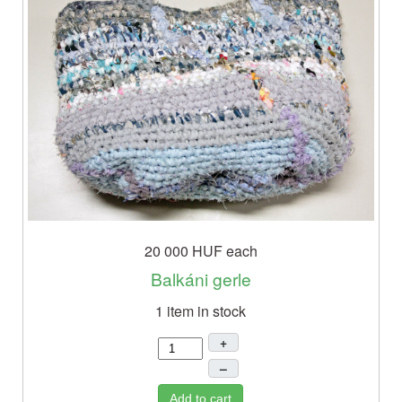
20 000 HUF
each
Balkáni gerle
1 item in stock
+
–
Add to cart