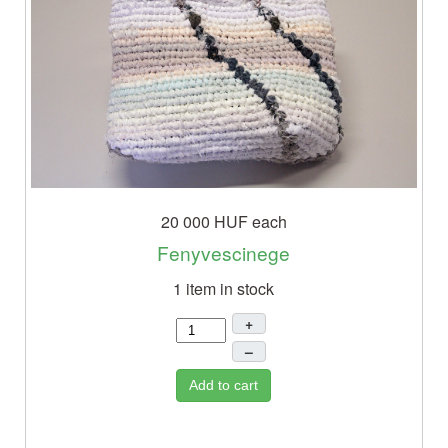
20 000 HUF
each
Fenyvescinege
1 item in stock
+
–
Add to cart