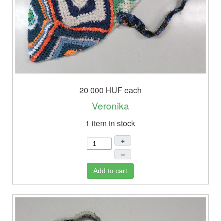
20 000 HUF
each
Veronika
1 item in stock
+
–
Add to cart