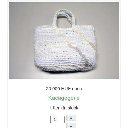
20 000 HUF
each
Kacagógerle
1 item in stock
+
–