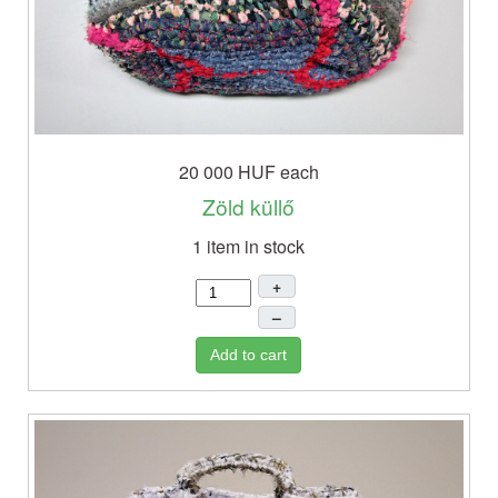
20 000 HUF
each
Zöld küllő
1 item in stock
+
–
Add to cart