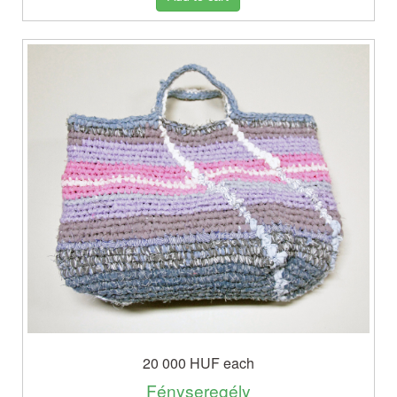
20 000 HUF
each
Fényseregély