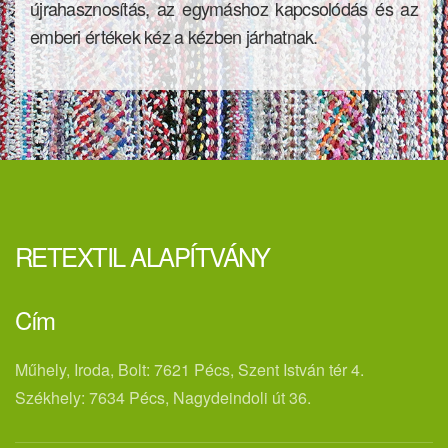
újrahasznosítás, az egymáshoz kapcsolódás és az
emberi értékek kéz a kézben járhatnak.
RETEXTIL ALAPÍTVÁNY
Cím
Műhely, Iroda, Bolt: 7621 Pécs, Szent István tér 4.
Székhely: 7634 Pécs, Nagydeindoli út 36.