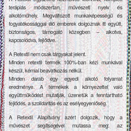
terápiás módszertan, művészeti nyelv és
alkotóműhely. Megváltozott munkaképességű és
fogyatékossággal élő emberek dolgoznak itt együtt,
biztonságos, támogató közegben – alkotva,
kapcsolódva, fejlődve.
A Retextil nem csak tárgyakat jelent.
Minden retextil termék 100%-ban kézi munkával
készül, kémiai beavatkozás nélkül.
Minden darab egy egyedi alkotó folyamat
eredménye. A termékek a környezettel való
együttműködést mutatják, üzenetük a fenntartható
fejlődés, a szolidaritás és az esélyegyenlőség.
A Retextil Alapítvány azért dolgozik, hogy a
művészet segítségével mutassa meg: az