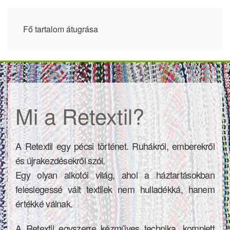
Fő tartalom átugrása
Mi a Retextil?
A Retextil egy pécsi történet. Ruhákról, emberekről
és újrakezdésekről szól.
Egy olyan alkotói világ, ahol a háztartásokban
feleslegessé vált textilek nem hulladékká, hanem
értékké válnak.
A Retextil egyszerre kézműves technika, komplett