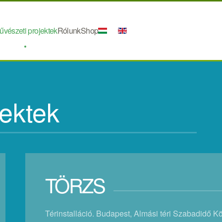
űvészeti projektek
Rólunk
Shop
ektek
TÖRZS
Térinstalláció. Budapest, Almási téri Szabadidő K