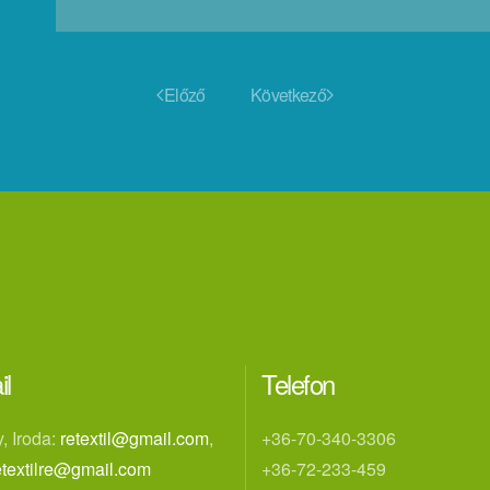
Előző
Következő
il
Telefon
, Iroda:
retextil@gmail.com
,
+36-70-340-3306
etextilre@gmail.com
+36-72-233-459