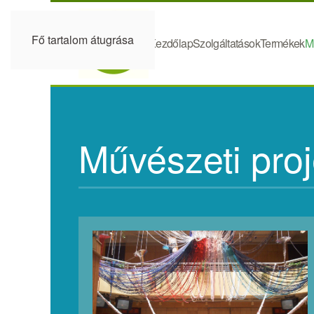
Fő tartalom átugrása
Kezdőlap
Szolgáltatások
Termékek
M
Művészeti proj