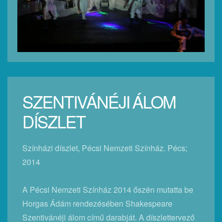
SZENTIVÁNÉJI ÁLOM
DÍSZLET
Színházi díszlet, Pécsi Nemzeti Színház. Pécs;
2014
A Pécsi Nemzeti Színház 2014 őszén mutatta be
Horgas Ádám rendezésében Shakespeare
Szentivánéji álom című darabját. A díszlettervező