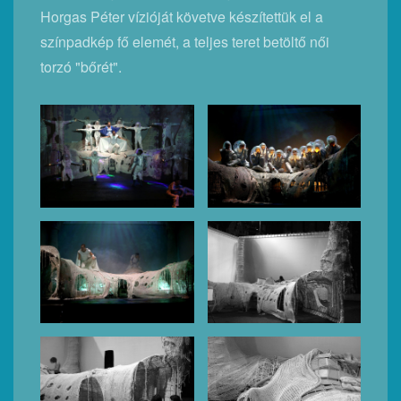
Horgas Péter vízióját követve készítettük el a
színpadkép fő elemét, a teljes teret betöltő női
torzó "bőrét".