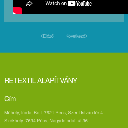
Előző
Következő
RETEXTIL ALAPÍTVÁNY
Cím
Műhely, Iroda, Bolt: 7621 Pécs, Szent István tér 4.
Székhely: 7634 Pécs, Nagydeindoli út 36.