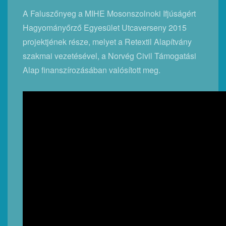
A Faluszőnyeg a MIHE Mosonszolnoki Ifjúságért
Hagyományőrző Egyesület Utcaverseny 2015
projektjének része, melyet a Retextil Alapítvány
szakmai vezetésével, a Norvég Civil Támogatási
Alap finanszírozásában valósított meg.