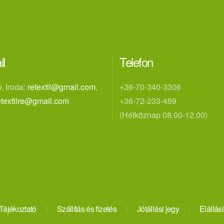
il
Telefon
, Iroda:
retextil@gmail.com
,
+36-70-340-3306
etextilre@gmail.com
+36-72-233-459
(Hétköznap 08.00-12.00)
Tájékoztató
Szállítás és fizetés
Jótállási jegy
Elállási