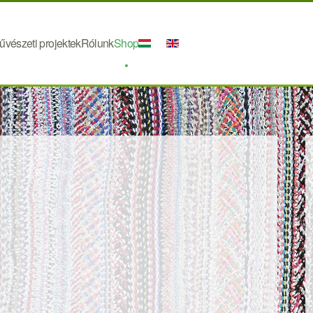
űvészeti projektek
Rólunk
Shop