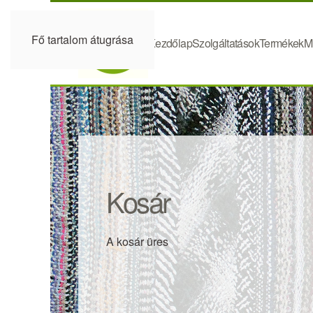
Fő tartalom átugrása
Kezdőlap
Szolgáltatások
Termékek
M
Kosár
A kosár üres