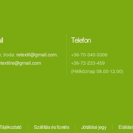
il
Telefon
, Iroda:
retextil@gmail.com
,
+36-70-340-3306
etextilre@gmail.com
+36-72-233-459
(Hétköznap 08.00-12.00)
Tájékoztató
Szállítás és fizetés
Jótállási jegy
Elállási