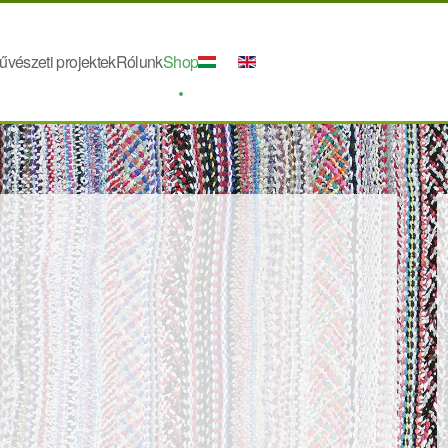
űvészeti projektek
Rólunk
Shop