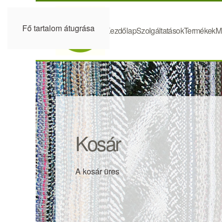
Fő tartalom átugrása
Kezdőlap
Szolgáltatások
Termékek
M
Kosár
A kosár üres