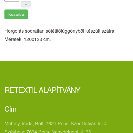
–
Kosárba
Horgolás sodratlan sötétítőfüggönyből készült szálra.
Méretek: 120x123 cm.
RETEXTIL ALAPÍTVÁNY
Cím
Műhely, Iroda, Bolt: 7621 Pécs, Szent István tér 4.
Székhely: 7634 Pécs, Nagydeindoli út 36.