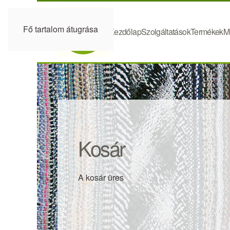
Fő tartalom átugrása
Kezdőlap
Szolgáltatások
Termékek
M
Kosár
A kosár üres