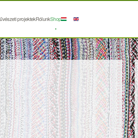
űvészeti projektek
Rólunk
Shop