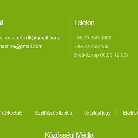
il
Telefon
, Iroda:
retextil@gmail.com
,
+36-70-340-3306
etextilre@gmail.com
+36-72-233-459
(Hétköznap 08.00-12.00)
Tájékoztató
Szállítás és fizetés
Jótállási jegy
Elállási
Közösségi Média