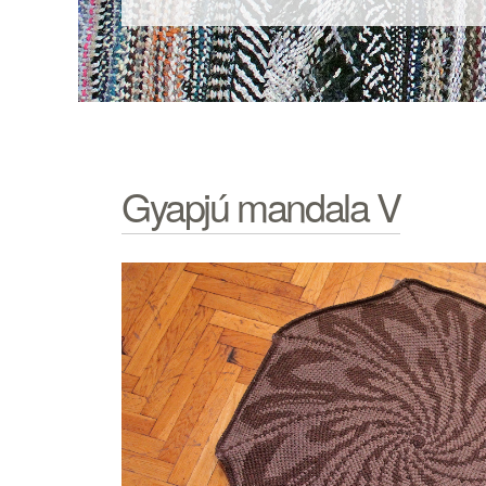
Gyapjú mandala V