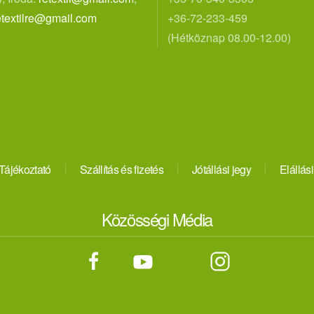
etextilre@gmail.com
+36-72-233-459
(Hétköznap 08.00-12.00)
Tájékoztató
Szállítás és fizetés
Jótállási jegy
Elállási
Közösségi Média