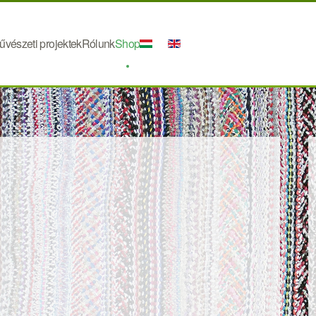
űvészeti projektek
Rólunk
Shop