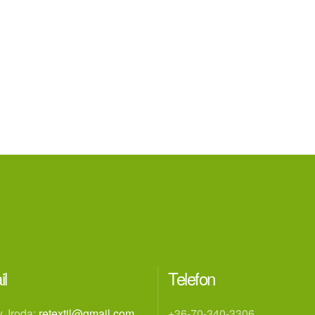
il
Telefon
, Iroda:
retextil@gmail.com
,
+36-70-340-3306