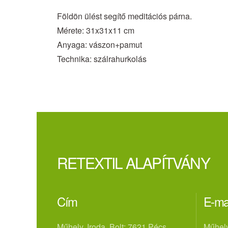
Földön ülést segítő meditációs párna.
Mérete: 31x31x11 cm
Anyaga: vászon+pamut
Technika: szálrahurkolás
RETEXTIL ALAPÍTVÁNY
Cím
E-ma
Műhely, Iroda, Bolt: 7621 Pécs,
Műhely