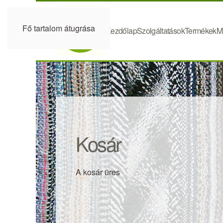
Fő tartalom átugrása
Kezdőlap
Szolgáltatások
Termékek
M
Kosár
A kosár üres