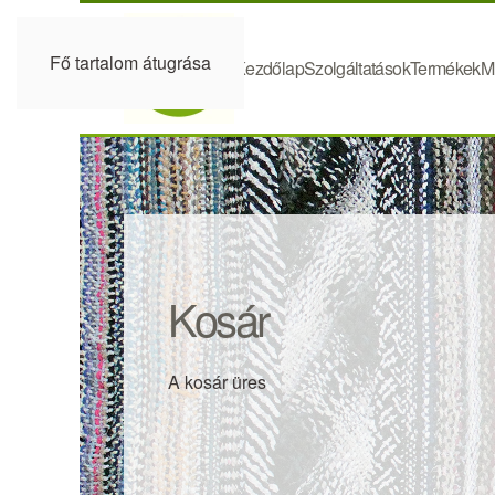
Fő tartalom átugrása
Kezdőlap
Szolgáltatások
Termékek
M
Kosár
A kosár üres