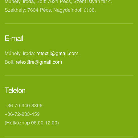
Műhely, Iroda, Bolt: 7621 Pécs, Szent István tér 4.
Székhely: 7634 Pécs, Nagydeindoli út 36.
E-mail
Műhely, Iroda:
retextil@gmail.com
,
Bolt:
retextilre@gmail.com
Telefon
+36-70-340-3306
+36-72-233-459
(Hétköznap 08.00-12.00)