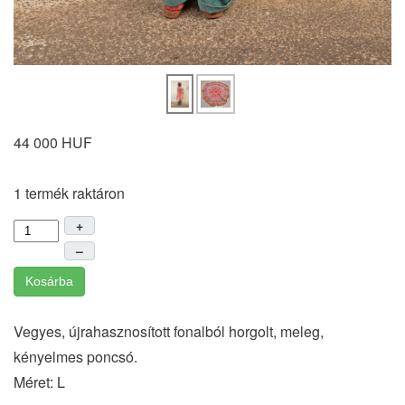
44 000 HUF
1 termék raktáron
+
–
Kosárba
Vegyes, újrahasznosított fonalból horgolt, meleg,
kényelmes poncsó.
Méret: L