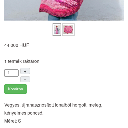
44 000 HUF
1 termék raktáron
+
–
Kosárba
Vegyes, újrahasznosított fonalból horgolt, meleg,
kényelmes poncsó.
Méret: S