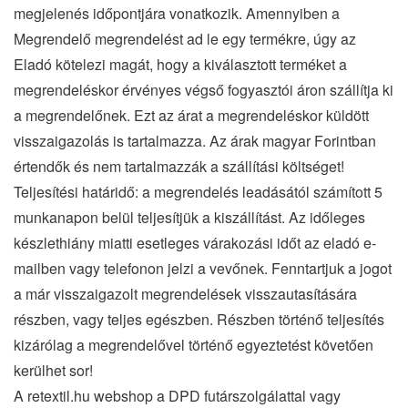
megjelenés időpontjára vonatkozik. Amennyiben a
Megrendelő megrendelést ad le egy termékre, úgy az
Eladó kötelezi magát, hogy a kiválasztott terméket a
megrendeléskor érvényes végső fogyasztói áron szállítja ki
a megrendelőnek. Ezt az árat a megrendeléskor küldött
visszaigazolás is tartalmazza. Az árak magyar Forintban
értendők és nem tartalmazzák a szállítási költséget!
Teljesítési határidő: a megrendelés leadásától számított 5
munkanapon belül teljesítjük a kiszállítást. Az időleges
készlethiány miatti esetleges várakozási időt az eladó e-
mailben vagy telefonon jelzi a vevőnek. Fenntartjuk a jogot
a már visszaigazolt megrendelések visszautasítására
részben, vagy teljes egészben. Részben történő teljesítés
kizárólag a megrendelővel történő egyeztetést követően
kerülhet sor!
A retextil.hu webshop a DPD futárszolgálattal vagy