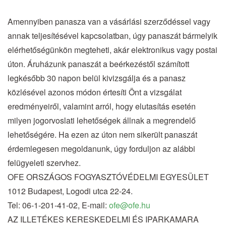
Amennyiben panasza van a vásárlási szerződéssel vagy
annak teljesítésével kapcsolatban, úgy panaszát bármelyik
elérhetőségünkön megteheti, akár elektronikus vagy postai
úton. Áruházunk panaszát a beérkezéstől számított
legkésőbb 30 napon belül kivizsgálja és a panasz
közlésével azonos módon értesíti Önt a vizsgálat
eredményeiről, valamint arról, hogy elutasítás esetén
milyen jogorvoslati lehetőségek állnak a megrendelő
lehetőségére. Ha ezen az úton nem sikerült panaszát
érdemlegesen megoldanunk, úgy forduljon az alábbi
felügyeleti szervhez.
OFE ORSZÁGOS FOGYASZTÓVÉDELMI EGYESÜLET
1012 Budapest, Logodi utca 22-24.
Tel: 06-1-201-41-02, E-mail:
ofe@ofe.hu
AZ ILLETÉKES KERESKEDELMI ÉS IPARKAMARA