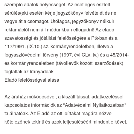
szereplő adatok helyességét. Az esetleges észlelt
sérülés(ek) esetén kérje jegyzőkönyv felvételét és ne
vegye át a csomagot. Utólagos, jegyzőkönyv nélküli
reklamációt nem áll módunkban elfogadni! Az eladó
szavatossági és jótállási felelősségére a Ptk-ban és a
117/1991. (IX.10.) sz. kormányrendeletben, illetve a
fogyasztóvédelmi törvény (1997. évi CLV. tv.) és a 45/2014-
es kormányrendeletben (távollevők közötti szerződések)
foglaltak az irányadóak.
Eladó felelősségvállalása
Az áruház működésével, a kiszállítással, adatkezeléssel
kapcsolatos információk az "Adatvédelmi Nyilatkozatban"
találhatóak. Az Eladó az ott leírtakat magára nézve
kötelezőnek tekinti és azok teljesüléséért mindent elkövet.