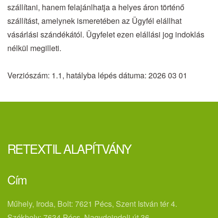
szállítani, hanem felajánlhatja a helyes áron történő
szállítást, amelynek ismeretében az Ügyfél elállhat
vásárlási szándékától. Ügyfelet ezen elállási jog indoklás
nélkül megilleti.
Verziószám: 1.1, hatályba lépés dátuma: 2026 03 01
RETEXTIL ALAPÍTVÁNY
Cím
Műhely, Iroda, Bolt: 7621 Pécs, Szent István tér 4.
Székhely: 7634 Pécs, Nagydeindoli út 36.