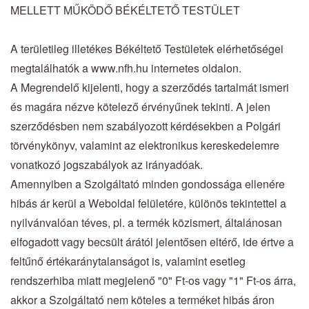
MELLETT MŰKÖDŐ BÉKÉLTETŐ TESTÜLET
A területileg illetékes Békéltető Testületek elérhetőségei
megtalálhatók a www.nfh.hu internetes oldalon.
A Megrendelő kijelenti, hogy a szerződés tartalmát ismeri
és magára nézve kötelező érvényűnek tekinti. A jelen
szerződésben nem szabályozott kérdésekben a Polgári
törvénykönyv, valamint az elektronikus kereskedelemre
vonatkozó jogszabályok az irányadóak.
Amennyiben a Szolgáltató minden gondossága ellenére
hibás ár kerül a Weboldal felületére, különös tekintettel a
nyilvánvalóan téves, pl. a termék közismert, általánosan
elfogadott vagy becsült árától jelentősen eltérő, ide értve a
feltűnő értékaránytalanságot is, valamint esetleg
rendszerhiba miatt megjelenő "0" Ft-os vagy "1" Ft-os árra,
akkor a Szolgáltató nem köteles a terméket hibás áron