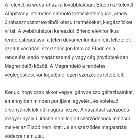
A retextil.hu webáruház (a továbbiakban: Eladó) a Retextil
Alapítvány interneten elérhető termékkatalógusa, amely
újrahasznosított textilből készült termékeket, kiegészítőket
kínál. A webáruházon keresztül történő elektronikus
rendelésleadással a jelen dokumentumban leírt feltételek
szerint vásárlási szerződés jön létre az Eladó és a
rendelést leadó magánszemély vagy cég (továbbiakban
Megrendelő) között. A Megrendelő a rendelés
véglegesítésekor fogadja el ezen szerződés feltételeit.
Kérjük, hogy csak akkor vegye igénybe szolgáltatásainkat,
amennyiben minden pontjával egyetért, és kötelező
érvényűnek tekinti magára nézve. A vásárlási szerződés
magyar nyelvű, írásba nem foglalt szerződésnek minősül,
melyet az Eladó nem iktat. Jelen szerződés magatartási
kódexre nem utal.