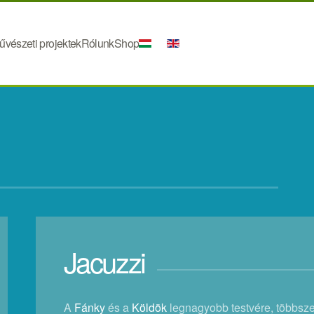
űvészeti projektek
Rólunk
Shop
Jacuzzi
A
Fánky
és a
Köldök
legnagyobb testvére, többsz