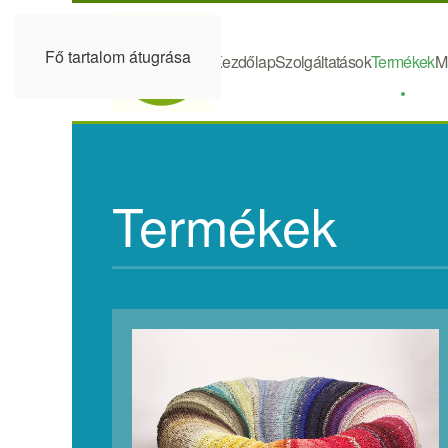
Fő tartalom átugrása
Kezdőlap
Szolgáltatások
Termékek
M
Termékek